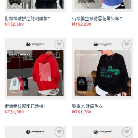
街頭棒球拼尼龍刺繡帽T
街頭簍空歌德雪花暈染帽T
NT$
2,180
NT$
2,280
Add to
Add to
wishlist
wishlist
街頭粗紋感印花連帽T
賽車99針織毛衣
NT$
1,980
NT$
1,780