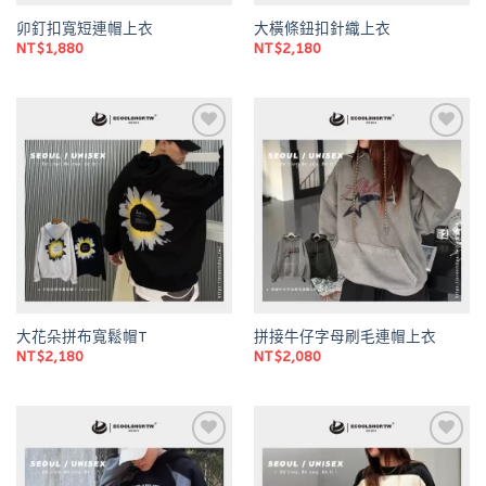
卯釘扣寬短連帽上衣
大橫條鈕扣針織上衣
NT$
1,880
NT$
2,180
Add to
Add to
wishlist
wishlist
大花朵拼布寬鬆帽T
拼接牛仔字母刷毛連帽上衣
NT$
2,180
NT$
2,080
Add to
Add to
wishlist
wishlist