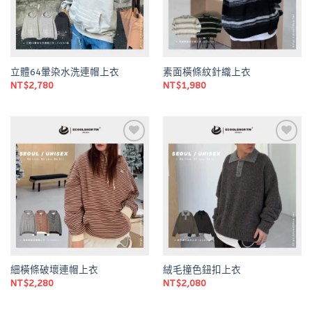
立體64暈染水洗連帽上衣
素面橫條紋針織上衣
NT$
2,780
NT$
1,980
Add to
Add to
wishlist
wishlist
細橫條破壞連帽上衣
絨毛撞色鈕扣上衣
NT$
2,280
NT$
2,080