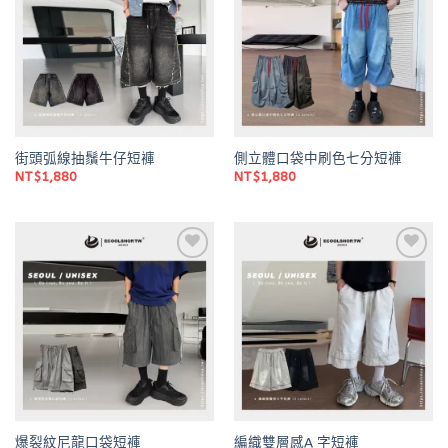
wishlist
wishlist
街頭弧線抽鬚牛仔短褲
側立體口袋中刷色七分短褲
NT$
1,880
NT$
1,880
Add to
Add to
wishlist
wishlist
爆裂紋尼龍口袋短褲
編織雙層感A 字短褲