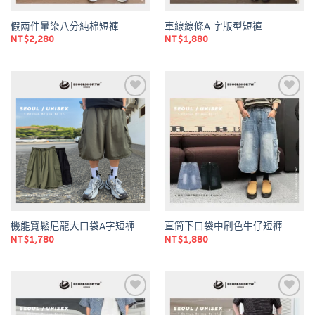
假兩件暈染八分純棉短褲
車線線條A 字版型短褲
NT$
2,280
NT$
1,880
Add to
Add to
wishlist
wishlist
機能寬鬆尼龍大口袋A字短褲
直筒下口袋中刷色牛仔短褲
NT$
1,780
NT$
1,880
Add to
Add to