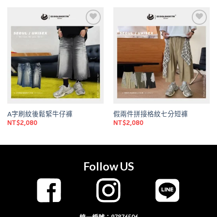
Add to
Add to
wishlist
wishlist
A字刷紋後鬆緊牛仔褲
假兩件拼接格紋七分短褲
NT$
2,080
NT$
2,080
Follow US
統一編號：97876506