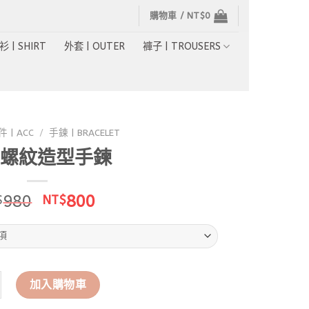
購物車 /
NT$
0
衫 | SHIRT
外套 | OUTER
褲子 | TROUSERS
 | ACC
/
手鍊 | BRACELET
螺紋造型手鍊
原
目
980
800
$
NT$
始
前
價
價
格：
格：
NT$980。
NT$800。
紋造型手鍊 數量
加入購物車