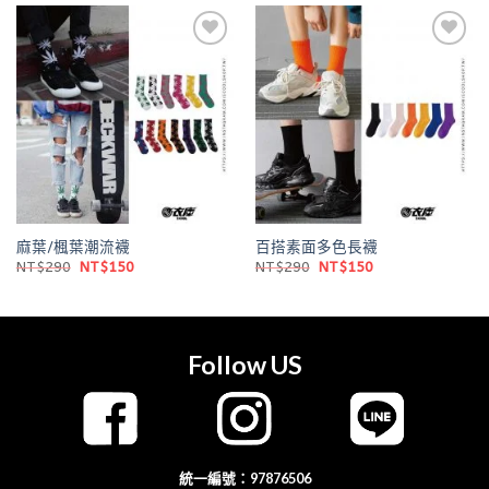
NT$390。
NT$250。
NT$390。
NT$250。
Add to
Add to
wishlist
wishlist
麻葉/楓葉潮流襪
百搭素面多色長襪
原
目
原
目
NT$
290
NT$
150
NT$
290
NT$
150
始
前
始
前
價
價
價
價
格：
格：
格：
格：
NT$290。
NT$150。
NT$290。
NT$150。
Follow US
統一編號：97876506