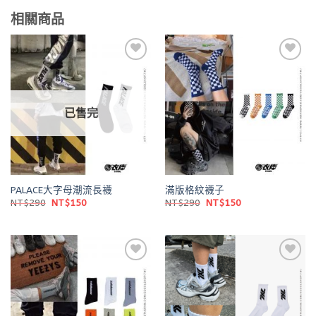
相關商品
Add to
Add to
wishlist
wishlist
已售完
PALACE大字母潮流長襪
滿版格紋襪子
原
目
原
目
NT$
290
NT$
150
NT$
290
NT$
150
始
前
始
前
價
價
價
價
格：
格：
格：
格：
NT$290。
NT$150。
NT$290。
NT$150。
Add to
Add to
wishlist
wishlist