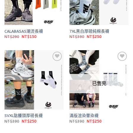
CALABASAS潮流長襪
7XL黑白厚磅純棉長襪
原
目
原
目
NT$
290
NT$
150
NT$
390
NT$
250
始
前
始
前
價
價
價
價
格：
格：
格：
格：
NT$290。
NT$150。
NT$390。
NT$250。
Add to
Add to
wishlist
wishlist
已售完
SVXL骷髏頭厚磅長襪
滿版渲染暈染襪
原
目
原
目
NT$
390
NT$
250
NT$
390
NT$
250
始
前
始
前
價
價
價
價
格：
格：
格：
格：