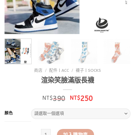
商店
/
配件 | ACC
/
襪子 | SOCKS
渲染笑臉滿版長襪
原
目
390
250
NT$
NT$
始
前
價
價
顏色
格：
格：
NT$390。
NT$250。
渲染笑臉滿版長襪 數量
加入購物車