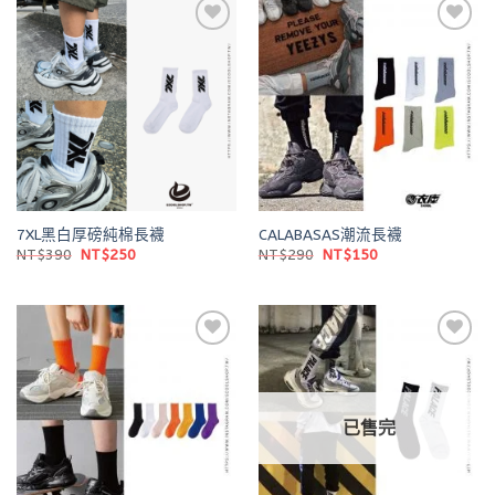
Add to
Add to
wishlist
wishlist
7XL黑白厚磅純棉長襪
CALABASAS潮流長襪
原
目
原
目
NT$
390
NT$
250
NT$
290
NT$
150
始
前
始
前
價
價
價
價
格：
格：
格：
格：
NT$390。
NT$250。
NT$290。
NT$150。
Add to
Add to
wishlist
wishlist
已售完