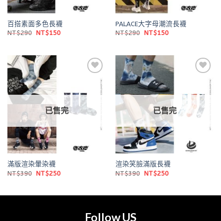
百搭素面多色長襪
PALACE大字母潮流長襪
原
目
原
目
NT$
290
NT$
150
NT$
290
NT$
150
始
前
始
前
價
價
價
價
格：
格：
格：
格：
NT$290。
NT$150。
NT$290。
NT$150。
Add to
Add to
wishlist
wishlist
已售完
已售完
滿版渲染暈染襪
渲染笑臉滿版長襪
原
目
原
目
NT$
390
NT$
250
NT$
390
NT$
250
始
前
始
前
價
價
價
價
格：
格：
格：
格：
NT$390。
NT$250。
NT$390。
NT$250。
Follow US