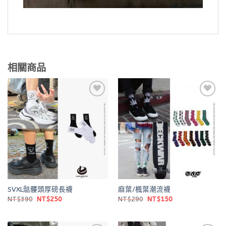
相關商品
Add to
Add to
wishlist
wishlist
SVXL骷髏頭厚磅長襪
麻葉/楓葉潮流襪
原
目
原
目
NT$
390
NT$
250
NT$
290
NT$
150
始
前
始
前
價
價
價
價
格：
格：
格：
格：
NT$390。
NT$250。
NT$290。
NT$150。