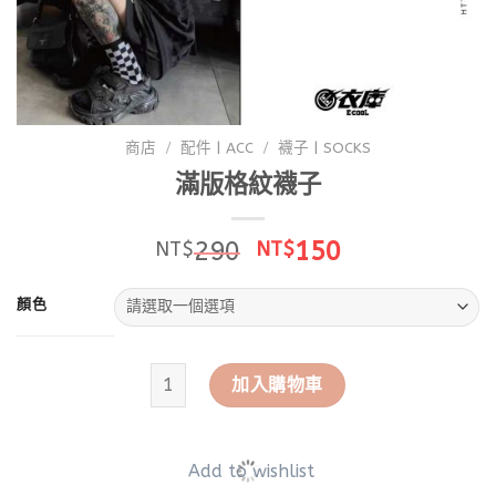
商店
/
配件 | ACC
/
襪子 | SOCKS
滿版格紋襪子
原
目
290
150
NT$
NT$
始
前
價
價
顏色
格：
格：
NT$290。
NT$150。
滿版格紋襪子 數量
加入購物車
Add to wishlist