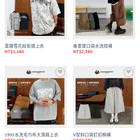
雲霧雪花紋街頭上衣
後垂墜口袋水洗短褲
NT$
1,480
NT$
2,380
Add to
Add to
wishlist
wishlist
1993水洗毛巾布大落肩上衣
V型斜口袋釘扣棉褲