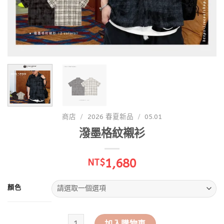
商店
/
2026 春夏新品
/
05.01
潑墨格紋襯衫
1,680
NT$
顏色
潑墨格紋襯衫 數量
加入購物車