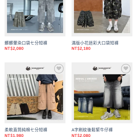
髒髒暈染口袋七分短褲
滿版小花迷彩大口袋短褲
NT$
2,080
NT$
2,180
Add to
Add to
wishlist
wishlist
柔軟直筒純棉七分短褲
A字刷紋後鬆緊牛仔褲
NT$
1,980
NT$
2,080