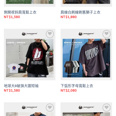
側開衩斜肩寬鬆上衣
肩線白刷線刷舊獅子上衣
NT$
1,580
NT$
1,880
Add to
Add to
wishlist
wishlist
地球大B破損大圖短袖
下弧形字母寬鬆上衣
NT$
1,580
NT$
2,080
Add to
Add to