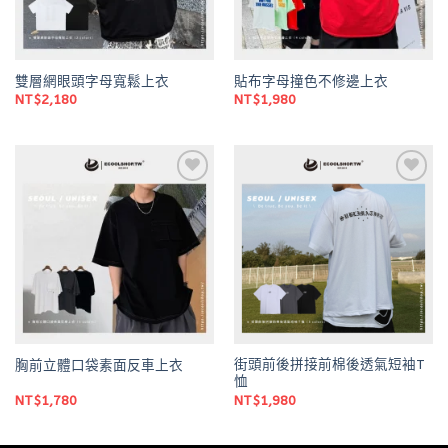
雙層網眼頭字母寬鬆上衣
貼布字母撞色不修邊上衣
NT$
2,180
NT$
1,980
Add to
Add to
wishlist
wishlist
街頭前後拼接前棉後透氣短袖T
胸前立體口袋素面反車上衣
恤
NT$
1,780
NT$
1,980