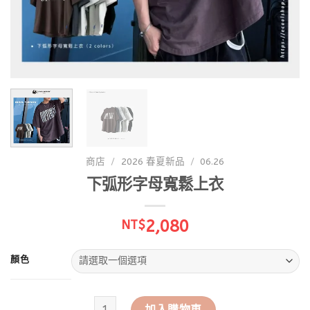
商店
/
2026 春夏新品
/
06.26
下弧形字母寬鬆上衣
2,080
NT$
顏色
下弧形字母寬鬆上衣 數量
加入購物車