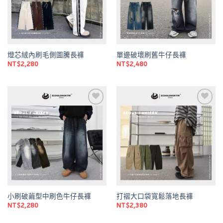
燈芯絨內刷毛側圖騰長褲
單邊破壞刷舊牛仔長褲
NT$
2,280
NT$
2,480
Add to
Add to
wishlist
wishlist
小刷破繭型中刷色牛仔長褲
打褶大口袋寬鬆落地長褲
NT$
2,280
NT$
2,380