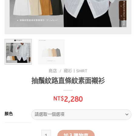
商店
/
襯衫 | SHIRT
抽鬚紋路直條紋素面襯衫
2,280
NT$
顏色
抽鬚紋路直條紋素面襯衫 數量
加入購物車