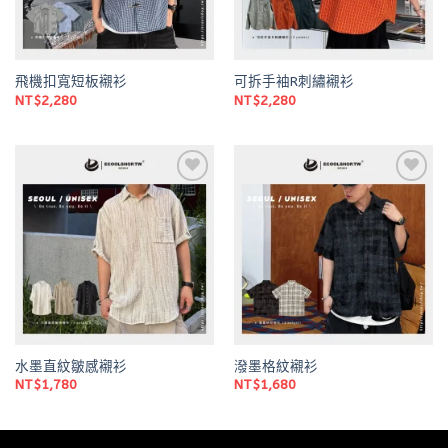
飛機扣寬短板襯衫
可拆手袖R刺繡襯衫
NT$
2,280
NT$
2,280
Add to
Add to
wishlist
wishlist
水墨直紋皺感襯衫
潑墨格紋襯衫
NT$
1,780
NT$
1,680