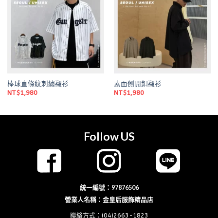
Add to
Add to
wishlist
wishlist
棒球直條紋刺繡襯衫
素面側開釦襯衫
NT$
1,980
NT$
1,980
Follow US
統一編號：97876506
營業人名稱：金皇后服飾精品店
聯絡方式：(04)2663-1823