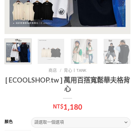
商店
/
背心 | TANK
[ ECOOLSHOP.tw ] 萬用百搭寬鬆華夫格背
心
1,180
NT$
顏色