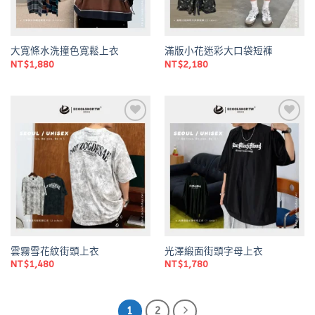
大寬條水洗撞色寬鬆上衣
滿版小花迷彩大口袋短褲
NT$
1,880
NT$
2,180
Add to
Add to
wishlist
wishlist
雲霧雪花紋街頭上衣
光澤緞面街頭字母上衣
NT$
1,480
NT$
1,780
1
2