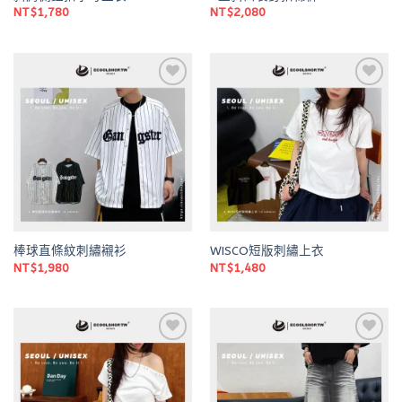
NT$
1,780
NT$
2,080
Add to
Add to
wishlist
wishlist
棒球直條紋刺繡襯衫
WISCO短版刺繡上衣
NT$
1,980
NT$
1,480
Add to
Add to
wishlist
wishlist