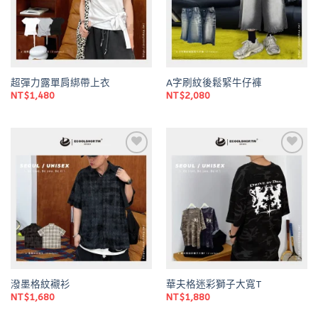
超彈力露單肩綁帶上衣
A字刷紋後鬆緊牛仔褲
NT$
1,480
NT$
2,080
Add to
Add to
wishlist
wishlist
潑墨格紋襯衫
華夫格迷彩獅子大寬T
NT$
1,680
NT$
1,880