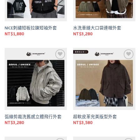
NICE刺繡短板拉鍊短袖外套
水洗車縫大口袋連帽外套
NT$
1,880
NT$
3,280
Add to
Add to
wishlist
wishlist
弧線剪裁洗舊感立體飛行外套
超軟皮革完美版型外套
NT$
3,280
NT$
3,580