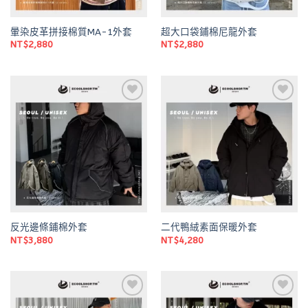
暈染皮革拼接棉質MA-1外套
超大口袋鋪棉尼龍外套
NT$
2,880
NT$
2,880
Add to
Add to
wishlist
wishlist
反光邊條鋪棉外套
二代鴨絨素面保暖外套
NT$
3,880
NT$
4,280
Add to
Add to