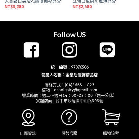
大寬鬆口袋燈芯絨薄襯衫外套
立領白車線防風薄外套
NT$
3,280
NT$
2,480
Follow US
統一編號：97876506
營業人名稱：金皇后服飾精品店
聯絡方式：(04)2663-1823
信箱：ecoolspicy@gmail.com
營業時間：週二～週日14：00~22：00（週一公休）
實體店面 : 台中市沙鹿區中山路303號
店面資訊
購物流程
常見問題