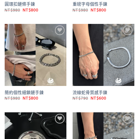
圓環扣鏈條手鍊
重磅字母個性手鍊
原
目
原
目
NT$
980
NT$
800
NT$
980
NT$
800
始
前
始
前
價
價
價
價
格：
格：
格：
格：
NT$980。
NT$800。
NT$980。
NT$800。
Add to
Add to
wishlist
wishlist
簡約個性細鎖鏈手鍊
流線蛇骨質感手鍊
原
目
原
目
NT$
980
NT$
800
NT$
790
NT$
600
始
前
始
前
價
價
價
價
格：
格：
格：
格：
NT$980。
NT$800。
NT$790。
NT$600。
Add to
Add to
wishlist
wishlist