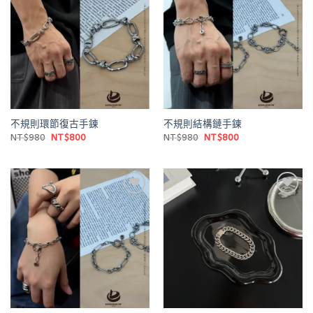
Add to
Add to
wishlist
wishlist
不規則環節復古手鍊
不規則結構鏈手鍊
原
目
原
目
NT$
980
NT$
800
NT$
980
NT$
800
始
前
始
前
價
價
價
價
格：
格：
格：
格：
NT$980。
NT$800。
NT$980。
NT$800。
Add to
Add to
wishlist
wishlist