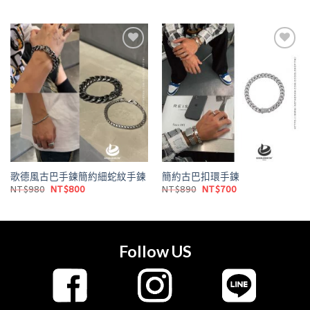
始
前
始
前
價
價
價
價
格：
格：
格：
格：
NT$980。
NT$800。
NT$1,180。
NT$900。
Add to
Add to
wishlist
wishlist
歌德風古巴手鍊簡約細蛇紋手鍊
簡約古巴扣環手鍊
原
目
原
目
NT$
980
NT$
800
NT$
890
NT$
700
始
前
始
前
價
價
價
價
格：
格：
格：
格：
NT$980。
NT$800。
NT$890。
NT$700。
Follow US