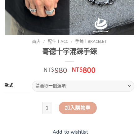
商店
/
配件 | ACC
/
手鍊 | BRACELET
哥德十字混鍊手鍊
原
目
980
800
NT$
NT$
始
前
價
價
款式
格：
格：
NT$980。
NT$800。
哥德十字混鍊手鍊 數量
加入購物車
Add to wishlist