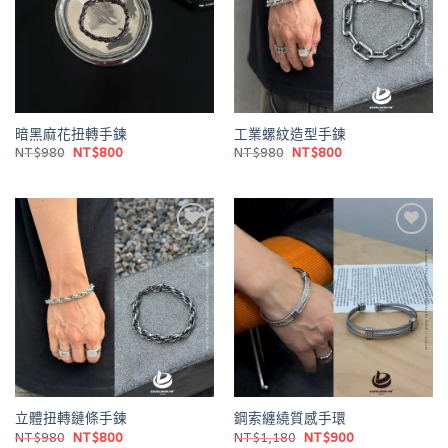
暗黑麻花扭轉手鍊
工業螺紋造型手鍊
原
目
原
目
NT$
980
NT$
800
NT$
980
NT$
800
始
前
始
前
價
價
價
價
格：
格：
格：
格：
NT$980。
NT$800。
NT$980。
NT$800。
Add to
Add to
wishlist
wishlist
立體扭轉鏈條手鍊
鋼索纏繞質感手環
原
目
原
目
NT$
980
NT$
800
NT$
1,180
NT$
900