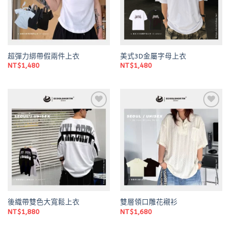
超彈力綁帶假兩件上衣
美式3D金屬字母上衣
NT$
1,480
NT$
1,480
Add to
Add to
wishlist
wishlist
後織帶雙色大寬鬆上衣
雙層領口雕花襯衫
NT$
1,880
NT$
1,680