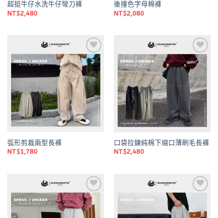
超挺牛仔水洗牛仔彎刀褲
後撞色字母棉褲
NT$
2,480
NT$
2,080
Add to
Add to
wishlist
wishlist
弧形剪裁兩型長褲
口袋拉鍊純棉下縮口薄刷毛長褲
NT$
1,780
NT$
2,480
Add to
Add to
wishlist
wishlist