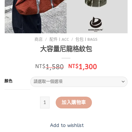
商店
/
配件 | ACC
/
包包 | BAGS
大容量尼龍格紋包
原
目
1,580
1,300
NT$
NT$
始
前
價
價
顏色
格：
格：
NT$1,580。
NT$1,300
大容量尼龍格紋包 數量
加入購物車
Add to wishlist