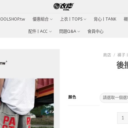
ECOOLSHOP.tw
優惠組合
上衣 | TOPS
背心 | TANK
襯
配件 | ACC
問題Q&A
會員中心
商店
/
褲子 |
後
Add to
wishlist
顏色
後撞色