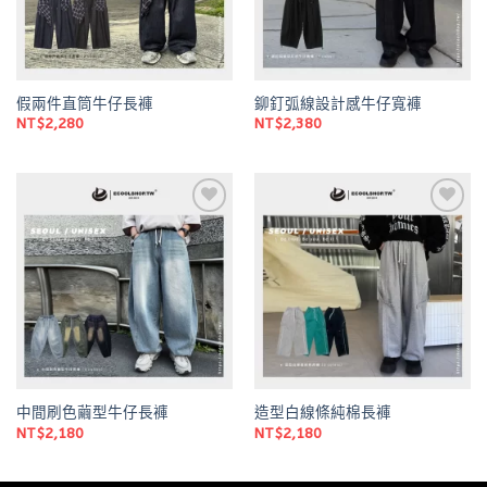
假兩件直筒牛仔長褲
鉚釘弧線設計感牛仔寬褲
NT$
2,280
NT$
2,380
Add to
Add to
wishlist
wishlist
中間刷色繭型牛仔長褲
造型白線條純棉長褲
NT$
2,180
NT$
2,180