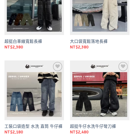
超挺白車線寬鬆長褲
大口袋寬鬆落地長褲
NT$
2,380
NT$
2,380
Add to
Add to
wishlist
wishlist
工裝口袋造型 水洗 直筒 牛仔褲
超挺牛仔水洗牛仔彎刀褲
NT$
2,180
NT$
2,480