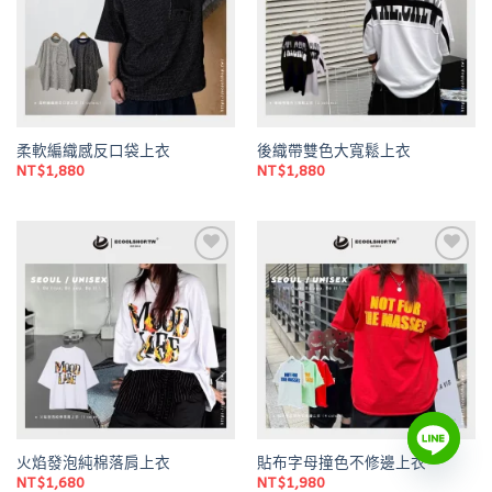
柔軟編織感反口袋上衣
後織帶雙色大寬鬆上衣
NT$
1,880
NT$
1,880
Add to
Add to
wishlist
wishlist
火焰發泡純棉落肩上衣
貼布字母撞色不修邊上衣
NT$
1,680
NT$
1,980