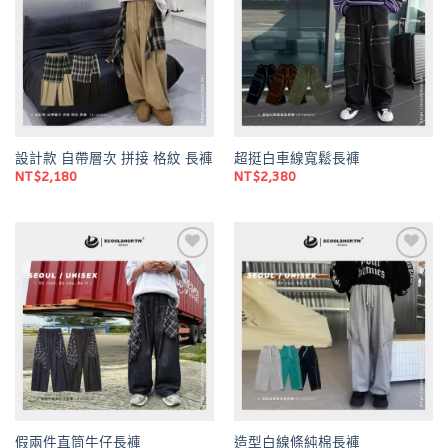
wishlist
wishlist
設計款 自帶層次 拼接 格紋 長褲
超挺白車線寬鬆長褲
NT$
2,180
NT$
2,380
Add to
Add to
wishlist
wishlist
假兩件直筒牛仔長褲
造型白線條純棉長褲