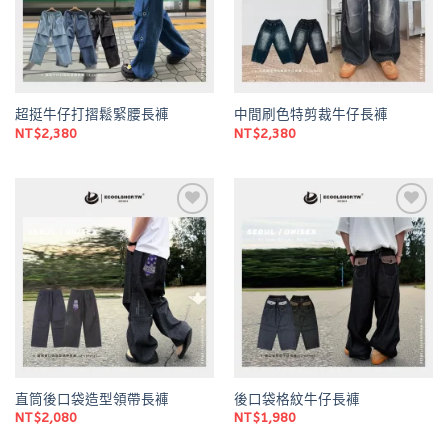
超挺牛仔打摺鬆緊腰長褲
中間刷色特剪裁牛仔長褲
NT$
2,380
NT$
2,380
Add to
Add to
wishlist
wishlist
直筒後口袋造型領帶長褲
後口袋格紋牛仔長褲
NT$
2,080
NT$
1,980