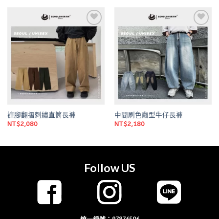
Add to
Add to
wishlist
wishlist
褲腳翻摺刺繡直筒長褲
中間刷色繭型牛仔長褲
NT$
2,080
NT$
2,180
Follow US
統一編號：97876506