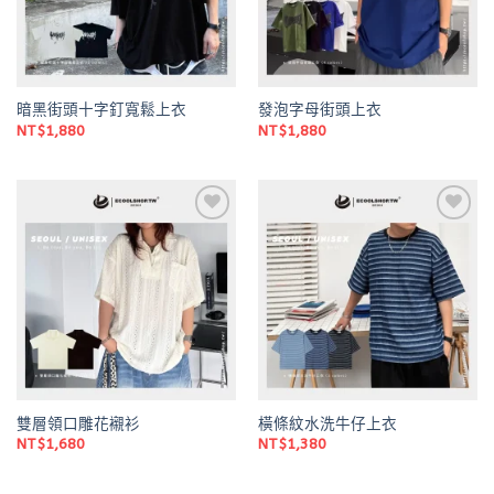
暗黑街頭十字釘寬鬆上衣
發泡字母街頭上衣
NT$
1,880
NT$
1,880
Add to
Add to
wishlist
wishlist
雙層領口雕花襯衫
橫條紋水洗牛仔上衣
NT$
1,680
NT$
1,380