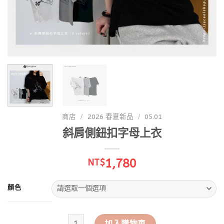
商店
/
2026 春夏新品
/
05.01
斜肩側鈕扣字母上衣
1,780
NT$
顏色
斜肩側鈕扣字母上衣 數量
加入購物車