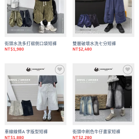
街頭水洗多打褶側口袋短褲
雙層破壞水洗七分短褲
NT$
1,980
NT$
2,480
Add to
Add to
wishlist
wishlist
車線線條A 字版型短褲
街頭中刷色牛仔畫家短褲
NT$
1,880
NT$
2,280