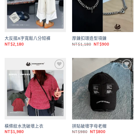
大反摺A字寬鬆八分短褲
厚鍊扣環造型項鍊
原
目
NT$
2,180
NT$
1,180
NT$
900
始
前
價
價
格：
格：
NT$1,180。
NT$900。
Add to
Add to
wishlist
wishlist
橫條紋水洗破壞上衣
拼貼破壞字母老帽
原
目
NT$
1,980
NT$
980
NT$
800
始
前