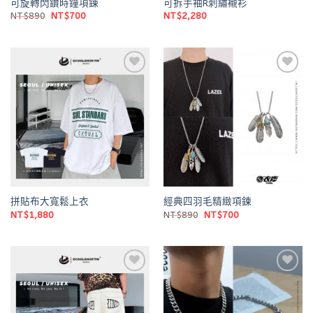
可旋轉閃鑽時鐘項鍊
可拆手袖R刺繡襯衫
原
目
NT$
890
NT$
700
NT$
2,280
始
前
價
價
格：
格：
NT$890。
NT$700。
Add to
Add to
wishlist
wishlist
拼貼布大寬鬆上衣
經典四羽毛精緻項鍊
原
目
NT$
1,880
NT$
890
NT$
700
始
前
價
價
格：
格：
NT$890。
NT$700。
Add to
Add to
wishlist
wishlist