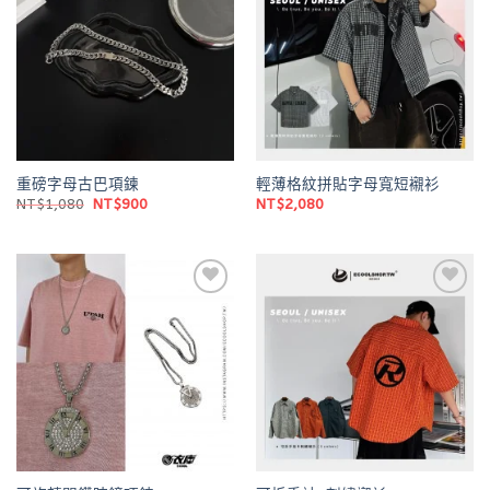
wishlist
wishlist
重磅字母古巴項鍊
輕薄格紋拼貼字母寬短襯衫
原
目
NT$
1,080
NT$
900
NT$
2,080
始
前
價
價
格：
格：
NT$1,080。
NT$900。
Add to
Add to
wishlist
wishlist