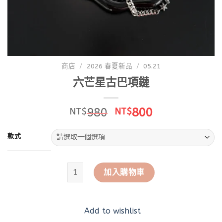
商店
/
2026 春夏新品
/
05.21
六芒星古巴項鏈
原
目
980
800
NT$
NT$
始
前
價
價
款式
格：
格：
NT$980。
NT$800。
六芒星古巴項鏈 數量
加入購物車
Add to wishlist