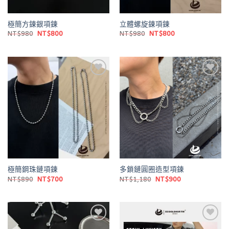
極簡方鍊銀項鍊
立體螺旋鍊項鍊
原
目
原
目
NT$
980
NT$
800
NT$
980
NT$
800
始
前
始
前
價
價
價
價
格：
格：
格：
格：
NT$980。
NT$800。
NT$980。
NT$800。
Add to
Add to
wishlist
wishlist
極簡鋼珠鏈項鍊
多鎖鏈圓圈造型項鍊
原
目
原
目
NT$
890
NT$
700
NT$
1,180
NT$
900
始
前
始
前
價
價
價
價
格：
格：
格：
格：
NT$890。
NT$700。
NT$1,180。
NT$900。
Add to
Add to