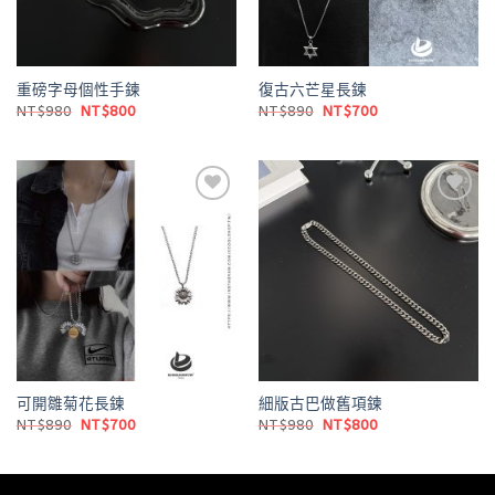
重磅字母個性手鍊
復古六芒星長鍊
原
目
原
目
NT$
980
NT$
800
NT$
890
NT$
700
始
前
始
前
價
價
價
價
格：
格：
格：
格：
NT$980。
NT$800。
NT$890。
NT$700。
Add to
Add to
wishlist
wishlist
可開雛菊花長鍊
細版古巴做舊項鍊
原
目
原
目
NT$
890
NT$
700
NT$
980
NT$
800
始
前
始
前
價
價
價
價
格：
格：
格：
格：
NT$890。
NT$700。
NT$980。
NT$800。