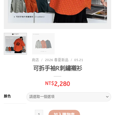
商店
/
2026 春夏新品
/
05.21
可拆手袖R刺繡襯衫
2,280
NT$
顏色
可拆手袖R刺繡襯衫 數量
加入購物車