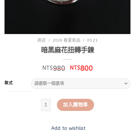
商店
/
2026 春夏新品
/
05.21
暗黑麻花扭轉手鍊
原
目
980
800
NT$
NT$
始
前
價
價
款式
格：
格：
NT$980。
NT$800。
暗黑麻花扭轉手鍊 數量
加入購物車
Add to wishlist