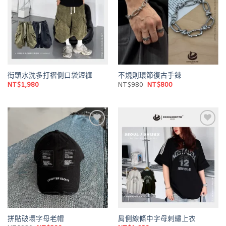
街頭水洗多打褶側口袋短褲
不規則環節復古手鍊
原
目
NT$
1,980
NT$
980
NT$
800
始
前
價
價
格：
格：
NT$980。
NT$800。
Add to
Add to
wishlist
wishlist
拼貼破壞字母老帽
肩側線條中字母刺繡上衣