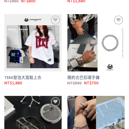
原
目
NT$
980
NT$
800
NT$
1,680
始
前
價
價
格：
格：
NT$980。
NT$800。
Add to
Add to
wishlist
wishlist
TEKE發泡大寬鬆上衣
簡約古巴扣環手鍊
原
目
NT$
1,880
NT$
890
NT$
700
始
前
價
價
格：
格：
NT$890。
NT$700。
Add to
Add to
wishlist
wishlist