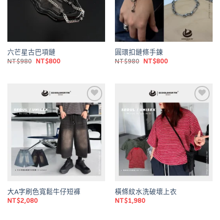
六芒星古巴項鏈
圓環扣鏈條手鍊
原
目
原
目
NT$
980
NT$
800
NT$
980
NT$
800
始
前
始
前
價
價
價
價
格：
格：
格：
格：
NT$980。
NT$800。
NT$980。
NT$800。
Add to
Add to
wishlist
wishlist
大A字刷色寬鬆牛仔短褲
橫條紋水洗破壞上衣
NT$
2,080
NT$
1,980