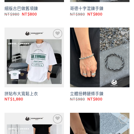
細版古巴做舊項鍊
哥德十字混鍊手鍊
原
目
原
目
NT$
980
NT$
800
NT$
980
NT$
800
始
前
始
前
價
價
價
價
格：
格：
格：
格：
NT$980。
NT$800。
NT$980。
NT$800。
Add to
Add to
wishlist
wishlist
拼貼布大寬鬆上衣
立體扭轉鏈條手鍊
原
目
NT$
1,880
NT$
980
NT$
800
始
前
價
價
格：
格：
NT$980。
NT$800。
Add to
Add to
wishlist
wishlist