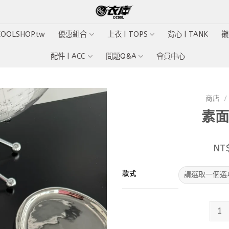
ECOOLSHOP.tw
優惠組合
上衣 | TOPS
背心 | TANK
襯
配件 | ACC
問題Q&A
會員中心
商店
/
素面
Add to
wishlist
NT
款式
素面鎖