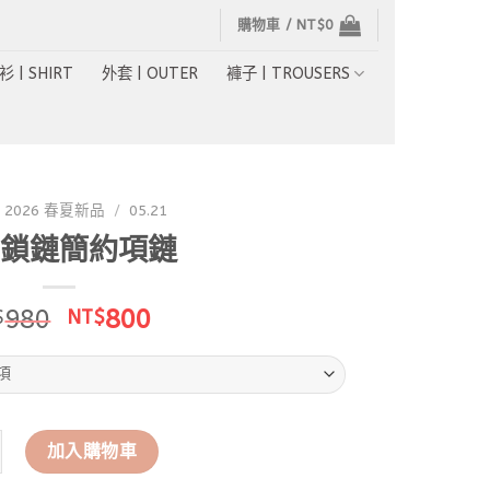
購物車 /
NT$
0
衫 | SHIRT
外套 | OUTER
褲子 | TROUSERS
2026 春夏新品
/
05.21
鎖鏈簡約項鏈
原
目
980
800
$
NT$
始
前
價
價
格：
格：
NT$980。
NT$800。
鏈簡約項鏈 數量
加入購物車