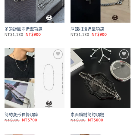
多鎖鏈圓圈造型項鍊
厚鍊扣環造型項鍊
原
目
原
目
NT$
1,180
NT$
900
NT$
1,180
NT$
900
始
前
始
前
價
價
價
價
格：
格：
格：
格：
NT$1,180。
NT$900。
NT$1,180。
NT$900。
Add to
Add to
wishlist
wishlist
簡約菱形長條項鍊
素面鎖鏈簡約項鏈
原
目
原
目
NT$
890
NT$
700
NT$
980
NT$
800
始
前
始
前
價
價
價
價
格：
格：
格：
格：