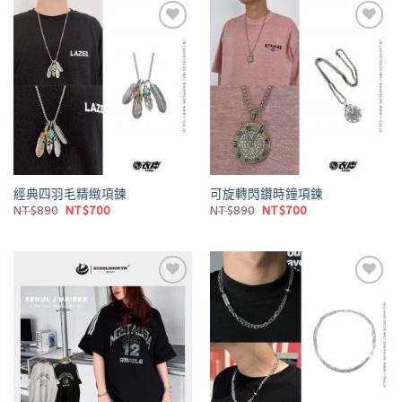
NT$890。
NT$700。
NT$980。
NT$800。
Add to
Add to
wishlist
wishlist
經典四羽毛精緻項鍊
可旋轉閃鑽時鐘項鍊
原
目
原
目
NT$
890
NT$
700
NT$
890
NT$
700
始
前
始
前
價
價
價
價
格：
格：
格：
格：
NT$890。
NT$700。
NT$890。
NT$700。
Add to
Add to
wishlist
wishlist