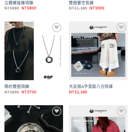
立體螺旋鍊項鍊
雙圈簍空長鍊
原
目
原
目
NT$
980
NT$
800
NT$
1,180
NT$
900
始
前
始
前
價
價
價
價
格：
格：
格：
格：
NT$980。
NT$800。
NT$1,180。
NT$900。
Add to
Add to
wishlist
wishlist
簡約雙圈項鍊
大反摺A字寬鬆八分短褲
原
目
NT$
890
NT$
700
NT$
2,180
始
前
價
價
格：
格：
NT$890。
NT$700。
Add to
Add to
wishlist
wishlist