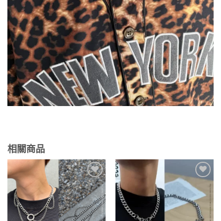
相關商品
Add to
Add to
wishlist
wishlist