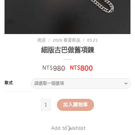
商店
/
2026 春夏新品
/
05.21
細版古巴做舊項鍊
原
目
980
800
NT$
NT$
始
前
價
價
款式
格：
格：
NT$980。
NT$800。
細版古巴做舊項鍊 數量
加入購物車
Add to wishlist