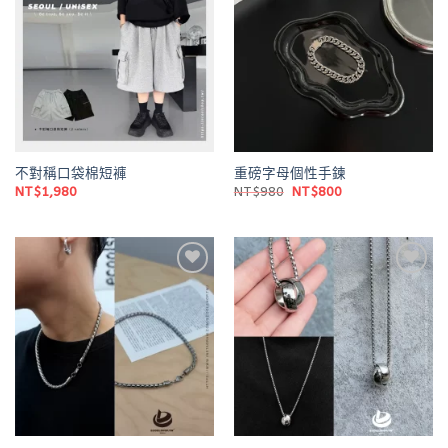
Add to
Add to
wishlist
wishlist
不對稱口袋棉短褲
重磅字母個性手鍊
原
目
NT$
1,980
NT$
980
NT$
800
始
前
價
價
格：
格：
NT$980。
NT$800。
Add to
Add to
wishlist
wishlist