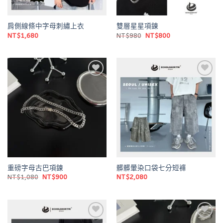
肩側線條中字母刺繡上衣
雙層星星項鍊
原
目
NT$
1,680
NT$
980
NT$
800
始
前
價
價
格：
格：
NT$980。
NT$800。
Add to
Add to
wishlist
wishlist
重磅字母古巴項鍊
髒髒暈染口袋七分短褲
原
目
NT$
1,080
NT$
900
NT$
2,080
始
前
價
價
格：
格：
NT$1,080。
NT$900。