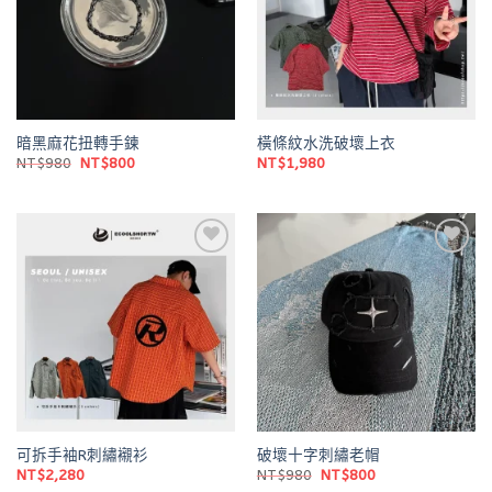
暗黑麻花扭轉手鍊
橫條紋水洗破壞上衣
原
目
NT$
980
NT$
800
NT$
1,980
始
前
價
價
格：
格：
NT$980。
NT$800。
Add to
Add to
wishlist
wishlist
可拆手袖R刺繡襯衫
破壞十字刺繡老帽
原
目
NT$
2,280
NT$
980
NT$
800
始
前