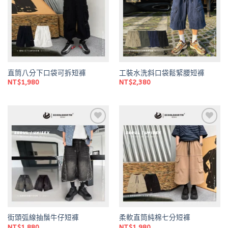
直筒八分下口袋可拆短褲
工裝水洗斜口袋鬆緊腰短褲
NT$
1,980
NT$
2,380
Add to
Add to
wishlist
wishlist
街頭弧線抽鬚牛仔短褲
柔軟直筒純棉七分短褲
NT$
1,880
NT$
1,980