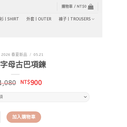
購物車 /
NT$
0
衫 | SHIRT
外套 | OUTER
褲子 | TROUSERS
2026 春夏新品
/
05.21
字母古巴項鍊
原
目
1,080
900
NT$
始
前
價
價
格：
格：
NT$1,080。
NT$900。
母古巴項鍊 數量
加入購物車