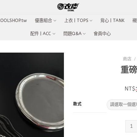
ECOOLSHOP.tw
優惠組合
上衣 | TOPS
背心 | TANK
襯
配件 | ACC
問題Q&A
會員中心
商店
/
重磅
Add to
wishlist
NT$
款式
重磅字