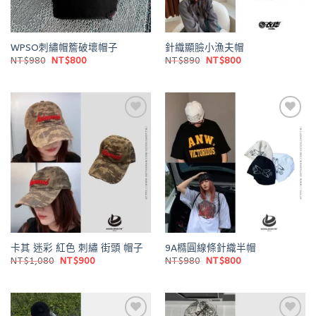
WPSO刺繡帽簷破壞帽子
針織顯臉小漁夫帽
原
目
原
目
NT$
980
NT$
800
NT$
890
NT$
800
始
前
始
前
價
價
價
價
格：
格：
格：
格：
NT$980。
NT$800。
NT$890。
NT$800。
Add to
Add to
wishlist
wishlist
卡其 迷彩 紅色 刺繡 街頭 帽子
9A橢圓線條針織半帽
原
目
原
目
NT$
1,080
NT$
900
NT$
980
NT$
800
始
前
始
前
價
價
價
價
格：
格：
格：
格：
NT$1,080。
NT$900。
NT$980。
NT$800。