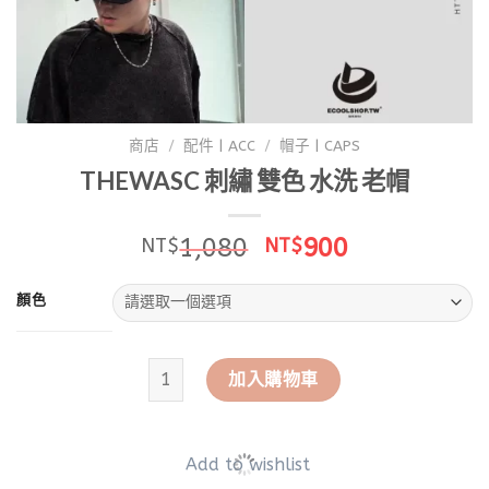
商店
/
配件 | ACC
/
帽子 | CAPS
THEWASC 刺繡 雙色 水洗 老帽
原
目
1,080
900
NT$
NT$
始
前
價
價
顏色
格：
格：
NT$1,080。
NT$900。
THEWASC 刺繡 雙色 水洗 老帽 數量
加入購物車
Add to wishlist