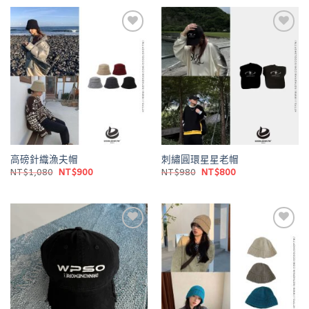
格：
格：
格：
格：
NT$980。
NT$800。
NT$980。
NT$800。
Add to
Add to
wishlist
wishlist
高磅針織漁夫帽
刺繡圓環星星老帽
原
目
原
目
NT$
1,080
NT$
900
NT$
980
NT$
800
始
前
始
前
價
價
價
價
格：
格：
格：
格：
NT$1,080。
NT$900。
NT$980。
NT$800。
Add to
Add to
wishlist
wishlist