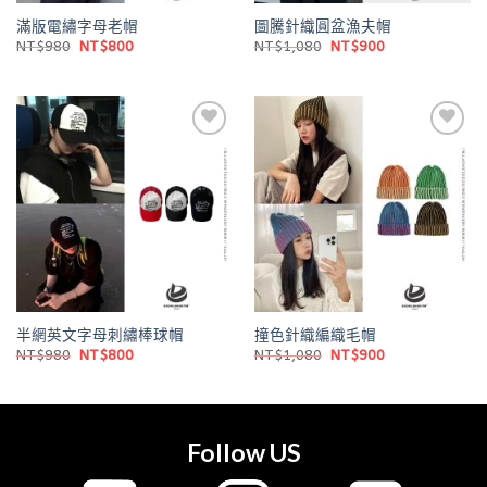
滿版電繡字母老帽
圖騰針織圓盆漁夫帽
原
目
原
目
NT$
980
NT$
800
NT$
1,080
NT$
900
始
前
始
前
價
價
價
價
格：
格：
格：
格：
NT$980。
NT$800。
NT$1,080。
NT$900。
Add to
Add to
wishlist
wishlist
半網英文字母刺繡棒球帽
撞色針織編織毛帽
原
目
原
目
NT$
980
NT$
800
NT$
1,080
NT$
900
始
前
始
前
價
價
價
價
格：
格：
格：
格：
NT$980。
NT$800。
NT$1,080。
NT$900。
Follow US