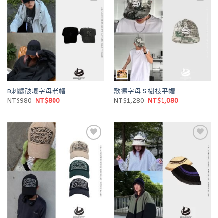
Add to
Add to
wishlist
wishlist
B刺繡破壞字母老帽
歌德字母Ｓ樹枝平帽
原
目
原
目
NT$
980
NT$
800
NT$
1,280
NT$
1,080
始
前
始
前
價
價
價
價
格：
格：
格：
格：
NT$980。
NT$800。
NT$1,280。
NT$1,080。
Add to
Add to
wishlist
wishlist