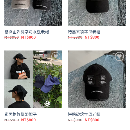
雙橢圓刺繡字母水洗老帽
暗黑哥德字母老帽
原
目
原
目
NT$
980
NT$
800
NT$
980
NT$
800
始
前
始
前
價
價
價
價
格：
格：
格：
格：
NT$980。
NT$800。
NT$980。
NT$800。
Add to
Add to
wishlist
wishlist
素面格紋綁帶帽子
拼貼破壞字母老帽
原
目
原
目
NT$
980
NT$
800
NT$
980
NT$
800
始
前
始
前
價
價
價
價